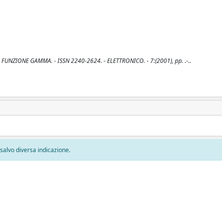
 FUNZIONE GAMMA. - ISSN 2240-2624. - ELETTRONICO. - 7:(2001), pp. .-..
, salvo diversa indicazione.