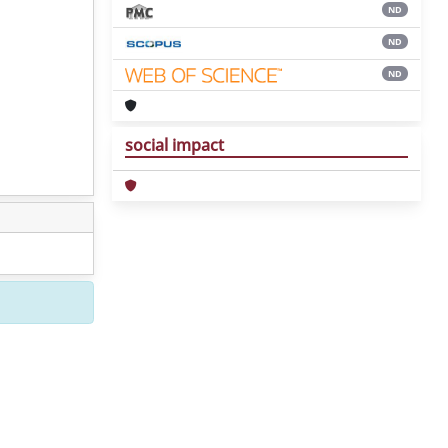
ND
ND
ND
social impact