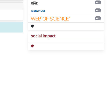
ND
ND
ND
social impact