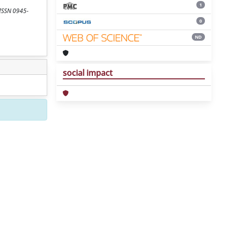
1
 ISSN 0945-
0
ND
social impact