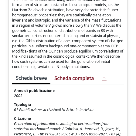
formation of structure in standard cosmological models, i.e. the
Harrison-Zeldovich distribution, have very characteristic ‘‘super-
homogeneous’’ properties: they are statistically translation
invariant and isotropic, and the variance of the mass fluctuations
in a region of volume V grows more slowly than V. We discuss the
geometrical construction of distributions of points in R3 with
similar properties encountered in tiling and in statistical physics,
e.g. the Gibbs distribution of a one- component system of charged
particles in a uniform background one-component plasma OCP .
Modifica- tions of the OCP can produce equilibrium correlations of
the kind assumed in the cosmological context. We then describe
how such systems can be used for the generation of initial
conditions in gravitational N-body simulations.
Scheda breve
Scheda completa
Anno di pubblicazione
2003
Tipologia
01 Pubblicazione su rivista::01a Articolo in rivista
Citazione
Generation of primordial cosmological perturbations from
statistical mechanical models / Gabrielli, A., Jancovici, B., Joyce, M.,
Pietronero, L.. - In: PHYSICAL REVIEW D. - ISSN 0556-2821. - 67 (4):