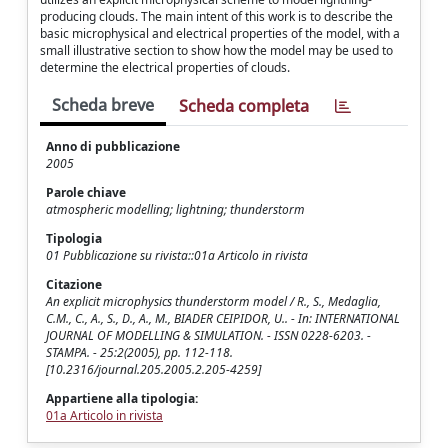
producing clouds. The main intent of this work is to describe the
basic microphysical and electrical properties of the model, with a
small illustrative section to show how the model may be used to
determine the electrical properties of clouds.
Scheda breve
Scheda completa
Anno di pubblicazione
2005
Parole chiave
atmospheric modelling; lightning; thunderstorm
Tipologia
01 Pubblicazione su rivista::01a Articolo in rivista
Citazione
An explicit microphysics thunderstorm model / R., S., Medaglia,
C.M., C., A., S., D., A., M., BIADER CEIPIDOR, U.. - In: INTERNATIONAL
JOURNAL OF MODELLING & SIMULATION. - ISSN 0228-6203. -
STAMPA. - 25:2(2005), pp. 112-118.
[10.2316/journal.205.2005.2.205-4259]
Appartiene alla tipologia:
01a Articolo in rivista