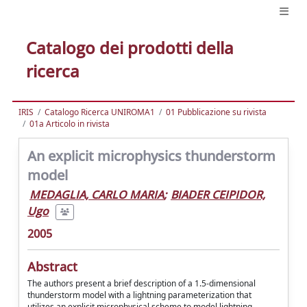
Catalogo dei prodotti della
ricerca
IRIS
Catalogo Ricerca UNIROMA1
01 Pubblicazione su rivista
01a Articolo in rivista
An explicit microphysics thunderstorm
model
MEDAGLIA, CARLO MARIA
;
BIADER CEIPIDOR,
Ugo
2005
Abstract
The authors present a brief description of a 1.5-dimensional
thunderstorm model with a lightning parameterization that
utilizes an explicit microphysical scheme to model lightning-