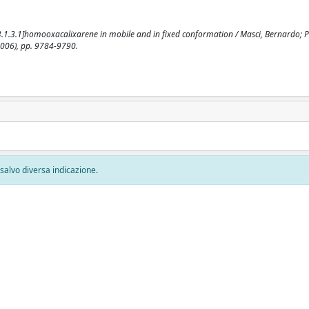
1.3.1]homooxacalixarene in mobile and in fixed conformation / Masci, Bernardo; Pe
2006), pp. 9784-9790.
, salvo diversa indicazione.