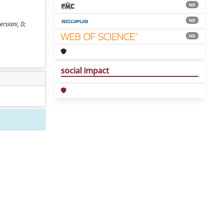
ND
ND
rsiani, D;
ND
social impact