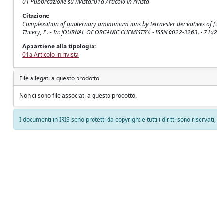
01 Pubblicazione su rivista::01a Articolo in rivista
Citazione
Complexation of quaternary ammonium ions by tetraester derivatives of [3.
Thuery, P.. - In: JOURNAL OF ORGANIC CHEMISTRY. - ISSN 0022-3263. - 71:(
Appartiene alla tipologia:
01a Articolo in rivista
File allegati a questo prodotto
Non ci sono file associati a questo prodotto.
I documenti in IRIS sono protetti da copyright e tutti i diritti sono riservati