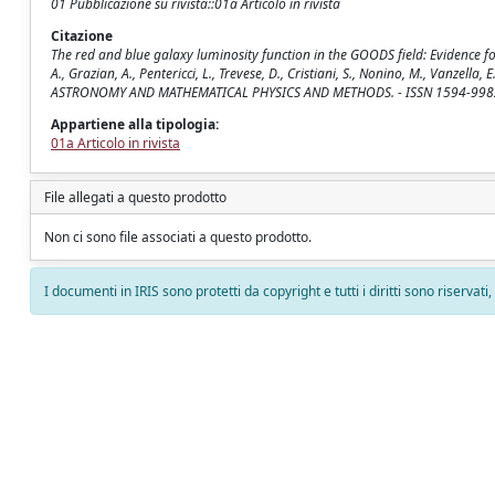
01 Pubblicazione su rivista::01a Articolo in rivista
Citazione
The red and blue galaxy luminosity function in the GOODS field: Evidence for
A., Grazian, A., Pentericci, L., Trevese, D., Cristiani, S., Nonino, M., Vanz
ASTRONOMY AND MATHEMATICAL PHYSICS AND METHODS. - ISSN 1594-9982. -
Appartiene alla tipologia:
01a Articolo in rivista
File allegati a questo prodotto
Non ci sono file associati a questo prodotto.
I documenti in IRIS sono protetti da copyright e tutti i diritti sono riservati