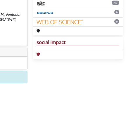
ND
0
, M., Fontana,
RELATIVITY,
0
social impact