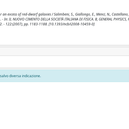
 an excess of red-dwarf galaxies / Salimbeni, S., Giallongo, E., Menci, N., Castellano
ella, E.. - In: IL NUOVO CIMENTO DELLA SOCIETÀ ITALIANA DI FISICA. B, GENERAL PHYSICS, 
 122:(2007), pp. 1183-1188. [10.1393/ncb/i2008-10459-0]
, salvo diversa indicazione.