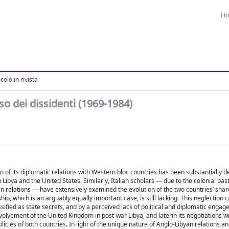
H
colo in rivista
caso dei dissidenti (1969-1984)
on of its diplomatic relations with Western bloc countries has been substantially d
Libya and the United States. Similarly, Italian scholars — due to the colonial pas
an relations — have extensively examined the evolution of the two countries’ shar
ip, which is an arguably equally important case, is still lacking. This neglection 
lassified as state secrets, and by a perceived lack of political and diplomatic enga
olvement of the United Kingdom in post-war Libya, and laterin its negotiations wi
licies of both countries. In light of the unique nature of Anglo-Libyan relations an