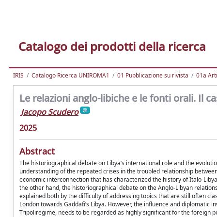
Catalogo dei prodotti della ricerca
IRIS
Catalogo Ricerca UNIROMA1
01 Pubblicazione su rivista
01a Arti
Le relazioni anglo-libiche e le fonti orali. Il 
Jacopo Scudero
2025
Abstract
The historiographical debate on Libya’s international role and the evoluti
understanding of the repeated crises in the troubled relationship between 
economic interconnection that has characterized the history of Italo-Liby
the other hand, the historiographical debate on the Anglo-Libyan relationsh
explained both by the difficulty of addressing topics that are still often c
London towards Gaddafi’s Libya. However, the influence and diplomatic inv
Tripoliregime, needs to be regarded as highly significant for the foreign po