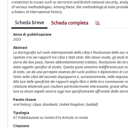
connection to issues such as terrorism and British national security, analy
of various methodologies. Among these, the methodological tools provided 
scholars of international history.
Scheda breve
Scheda completa
Anno di pubblicazione
2025
Abstract
La storiografia sul ruolo internazionale della Libia e l’evoluzione delle sue
ripetute crisi nei rapporti tra Libia e Stati Uniti. Allo stesso modo, gli studi
storia dei due paesi, hanno abbondantemente trattato, l’evoluzione dei loro ra
stata oggetto specifico di studio. Questa quasi unanime indifferenza può es
di stato, sia da una percepita assenza del ruolo politico e diplomatico di Lo
Unito nella Libia del secondo dopoguerra e, successivamente, nelle negoziazion
Alla luce delle specificità dei rapporti anglo-libici e della loro connessione c
relazione bilaterale può risultare particolarmente interessante, grazie all’au
luce su alcuni aspetti ancora oggi non specificamente affrontati dalla stori
Parole chiave
oral history; Libya; dissidents; United Kingdom; Gaddafi
Tipologia
01 Pubblicazione su rivista::01a Articolo in rivista
Citazione