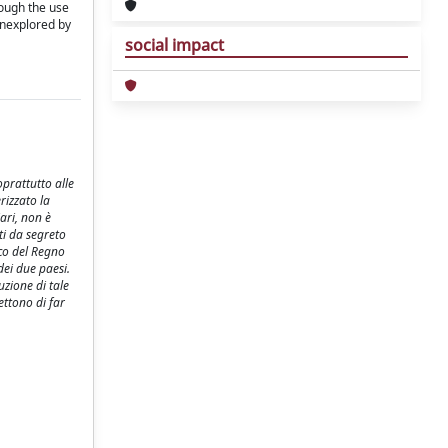
rough the use
unexplored by
social impact
oprattutto alle
rizzato la
iari, non è
ti da segreto
ico del Regno
dei due paesi.
uzione di tale
ettono di far