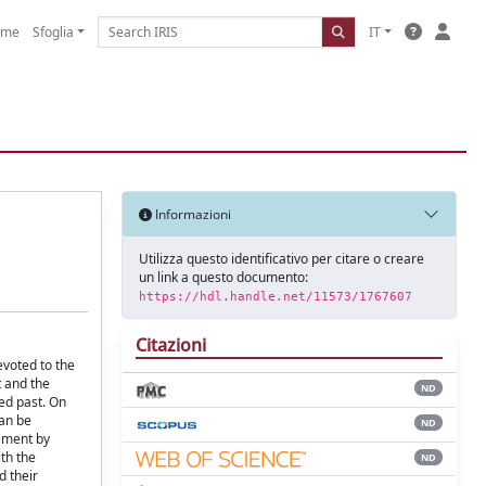
ome
Sfoglia
IT
Informazioni
Utilizza questo identificativo per citare o creare
un link a questo documento:
https://hdl.handle.net/11573/1767607
Citazioni
evoted to the
t and the
ND
ed past. On
can be
ND
gement by
th the
ND
d their