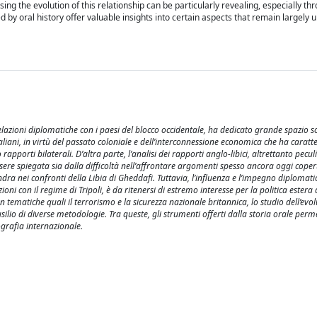
sing the evolution of this relationship can be particularly revealing, especially th
by oral history offer valuable insights into certain aspects that remain largely 
 relazioni diplomatiche con i paesi del blocco occidentale, ha dedicato grande spazio s
 italiani, in virtù del passato coloniale e dell’interconnessione economica che ha caratte
pporti bilaterali. D’altra parte, l’analisi dei rapporti anglo-libici, altrettanto pecul
sere spiegata sia dalla difficoltà nell’affrontare argomenti spesso ancora oggi coper
ndra nei confronti della Libia di Gheddafi. Tuttavia, l’influenza e l’impegno diplomat
i con il regime di Tripoli, è da ritenersi di estremo interesse per la politica estera 
on tematiche quali il terrorismo e la sicurezza nazionale britannica, lo studio dell’evol
silio di diverse metodologie. Tra queste, gli strumenti offerti dalla storia orale perm
ografia internazionale.