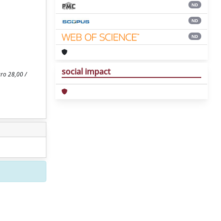
ND
ND
ND
social impact
uro 28,00 /