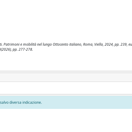
nti. Patrimoni e mobilità nel lungo Ottocento italiano, Roma, Viella, 2024, pp. 239, e
0(2026), pp. 277-278.
, salvo diversa indicazione.