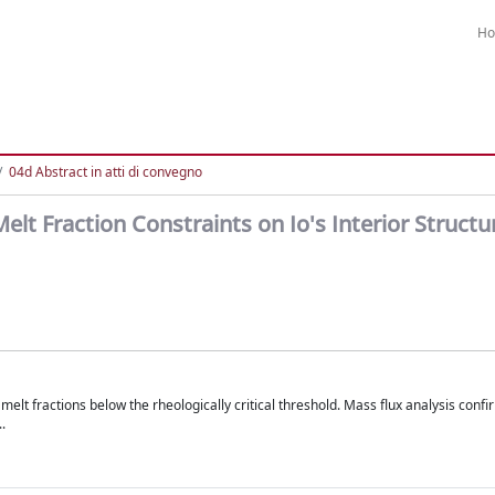
H
04d Abstract in atti di convegno
lt Fraction Constraints on Io's Interior Structu
melt fractions below the rheologically critical threshold. Mass flux analysis confi
.