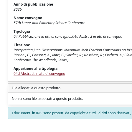
Anno di pubblicazione
2026
Nome convegno
57th Lunar and Planetary Science Conference
Tipologia
04 Pubblicazione in atti di convegno::04d Abstract in atti di convegno
Citazione
Interpreting Juno Observations: Maximum Melt Fraction Constraints on Io's In
Piccioni, G.; Consorzi, A.; Mitri, G.; Sordini, R.; Noschese, R.; Cicchetti, A.; 
Conference The Woodlands, Texas ).
Appartiene alla tipologia:
04d Abstract in atti di convegno
File allegati a questo prodotto
Non ci sono file associati a questo prodotto.
I documenti in IRIS sono protetti da copyright e tutti i diritti sono riservati