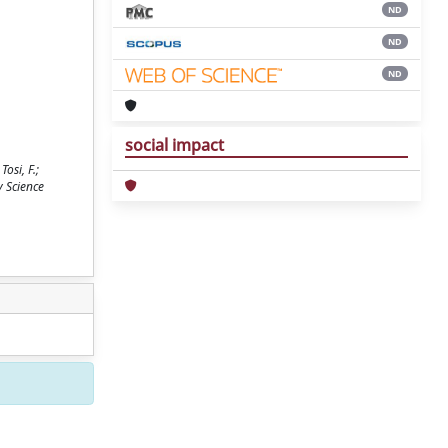
ND
ND
ND
social impact
osi, F.;
y Science