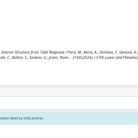
terior Structure from Tidal Response / Paris, M.; Mura, A.; Zambon, F.; Genova, A.; T
Plainaki, C.; Bolton, S.; Sindoni, G.; Jiram, Team. - 3160:(2026). ( 57th Lunar and Planetar
, salvo diversa indicazione.