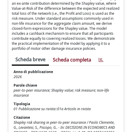
an ex-ante contribution determined by the Shapley value, where
Value-at-Risk of the difference between the expected and realized
total loss of the network (i.e., the Profit and Loss) is used as the
risk measure. Under standard assumptions commonly used in
non-life insurance for the aggregate claim amount, we derive
closed-form expressions for the Shapley value. The model
includes a cashback mechanism to ensure that all participants
contribute equally to covering realized losses. We demonstrate
the practical implementation of the model by applying it to a
portfolio of motor other damage insurance policies.
Scheda breve
Scheda completa
Anno di pubblicazione
2026
Parole chiave
peer-to-peer insurance; Shapley value; risk measure; non-life
insurance
Tipologia
01 Pubblicazione su rivista::01a Articolo in rivista
Citazione
Shapley risk sharing in peer-to-peer insurance / Paolo Clemente,
G., Levantesi, S., Piscopo, G.. - In: DECISIONS IN ECONOMICS AND