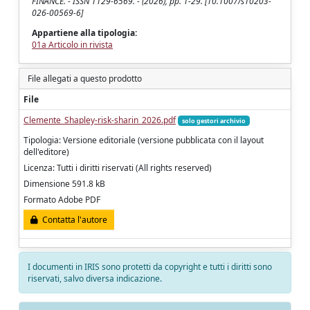
FINANCE. - ISSN 1129-6569. - (2026), pp. 1-29. [10.1007/s10203-
026-00569-6]
Appartiene alla tipologia:
01a Articolo in rivista
File allegati a questo prodotto
File
Clemente_Shapley-risk-sharin_2026.pdf
solo gestori archivio
Tipologia: Versione editoriale (versione pubblicata con il layout
dell'editore)
Licenza: Tutti i diritti riservati (All rights reserved)
Dimensione 591.8 kB
Formato Adobe PDF
Contatta l'autore
I documenti in IRIS sono protetti da copyright e tutti i diritti sono
riservati, salvo diversa indicazione.