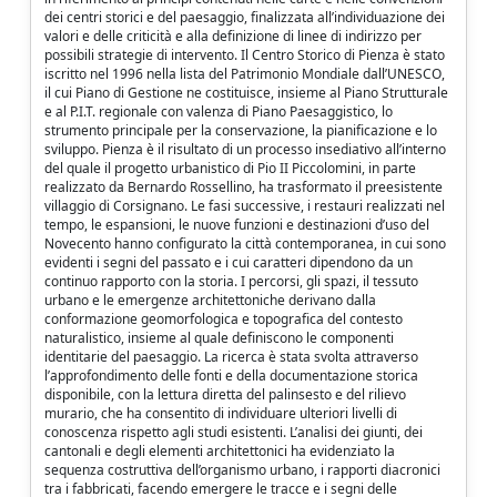
dei centri storici e del paesaggio, finalizzata all’individuazione dei
valori e delle criticità e alla definizione di linee di indirizzo per
possibili strategie di intervento. Il Centro Storico di Pienza è stato
iscritto nel 1996 nella lista del Patrimonio Mondiale dall’UNESCO,
il cui Piano di Gestione ne costituisce, insieme al Piano Strutturale
e al P.I.T. regionale con valenza di Piano Paesaggistico, lo
strumento principale per la conservazione, la pianificazione e lo
sviluppo. Pienza è il risultato di un processo insediativo all’interno
del quale il progetto urbanistico di Pio II Piccolomini, in parte
realizzato da Bernardo Rossellino, ha trasformato il preesistente
villaggio di Corsignano. Le fasi successive, i restauri realizzati nel
tempo, le espansioni, le nuove funzioni e destinazioni d’uso del
Novecento hanno configurato la città contemporanea, in cui sono
evidenti i segni del passato e i cui caratteri dipendono da un
continuo rapporto con la storia. I percorsi, gli spazi, il tessuto
urbano e le emergenze architettoniche derivano dalla
conformazione geomorfologica e topografica del contesto
naturalistico, insieme al quale definiscono le componenti
identitarie del paesaggio. La ricerca è stata svolta attraverso
l’approfondimento delle fonti e della documentazione storica
disponibile, con la lettura diretta del palinsesto e del rilievo
murario, che ha consentito di individuare ulteriori livelli di
conoscenza rispetto agli studi esistenti. L’analisi dei giunti, dei
cantonali e degli elementi architettonici ha evidenziato la
sequenza costruttiva dell’organismo urbano, i rapporti diacronici
tra i fabbricati, facendo emergere le tracce e i segni delle