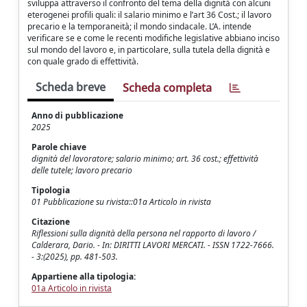
sviluppa attraverso il confronto del tema della dignità con alcuni
eterogenei profili quali: il salario minimo e l’art 36 Cost.; il lavoro
precario e la temporaneità; il mondo sindacale. L’A. intende
verificare se e come le recenti modifiche legislative abbiano inciso
sul mondo del lavoro e, in particolare, sulla tutela della dignità e
con quale grado di effettività.
Scheda breve
Scheda completa
Anno di pubblicazione
2025
Parole chiave
dignità del lavoratore; salario minimo; art. 36 cost.; effettività
delle tutele; lavoro precario
Tipologia
01 Pubblicazione su rivista::01a Articolo in rivista
Citazione
Riflessioni sulla dignità della persona nel rapporto di lavoro /
Calderara, Dario. - In: DIRITTI LAVORI MERCATI. - ISSN 1722-7666.
- 3:(2025), pp. 481-503.
Appartiene alla tipologia:
01a Articolo in rivista