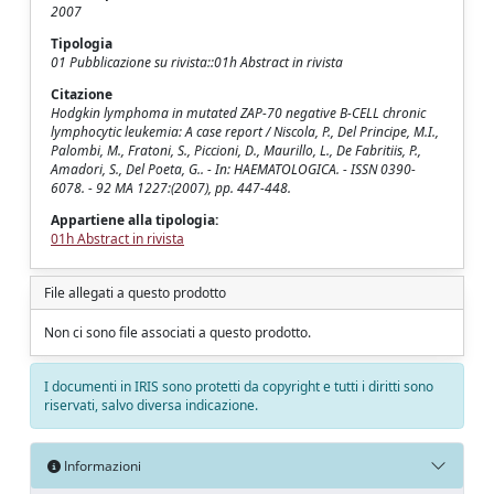
2007
Tipologia
01 Pubblicazione su rivista::01h Abstract in rivista
Citazione
Hodgkin lymphoma in mutated ZAP-70 negative B-CELL chronic
lymphocytic leukemia: A case report / Niscola, P., Del Principe, M.I.,
Palombi, M., Fratoni, S., Piccioni, D., Maurillo, L., De Fabritiis, P.,
Amadori, S., Del Poeta, G.. - In: HAEMATOLOGICA. - ISSN 0390-
6078. - 92 MA 1227:(2007), pp. 447-448.
Appartiene alla tipologia:
01h Abstract in rivista
File allegati a questo prodotto
Non ci sono file associati a questo prodotto.
I documenti in IRIS sono protetti da copyright e tutti i diritti sono
riservati, salvo diversa indicazione.
Informazioni