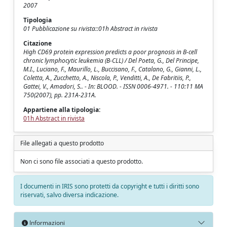
2007
Tipologia
01 Pubblicazione su rivista::01h Abstract in rivista
Citazione
High CD69 protein expression predicts a poor prognosis in B-cell
chronic lymphocytic leukemia (B-CLL) / Del Poeta, G., Del Principe,
M.I., Luciano, F., Maurillo, L., Buccisano, F., Catalano, G., Gianni, L.,
Coletta, A., Zucchetto, A., Niscola, P., Venditti, A., De Fabritiis, P.,
Gattei, V., Amadori, S.. - In: BLOOD. - ISSN 0006-4971. - 110:11 MA
750(2007), pp. 231A-231A.
Appartiene alla tipologia:
01h Abstract in rivista
File allegati a questo prodotto
Non ci sono file associati a questo prodotto.
I documenti in IRIS sono protetti da copyright e tutti i diritti sono
riservati, salvo diversa indicazione.
Informazioni