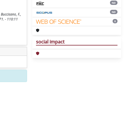
ND
ND
Buccisano, F.,
971. - 110:11
0
social impact