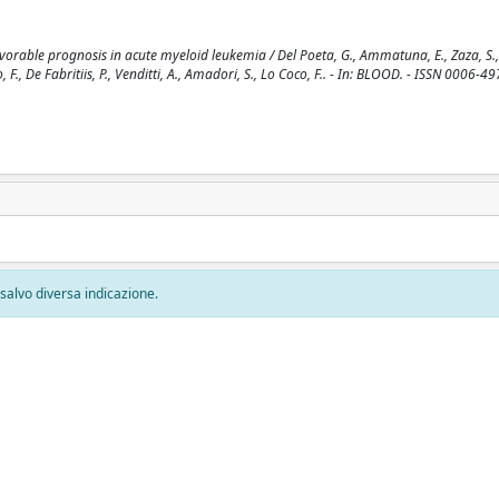
able prognosis in acute myeloid leukemia / Del Poeta, G., Ammatuna, E., Zaza, S., 
, F., De Fabritiis, P., Venditti, A., Amadori, S., Lo Coco, F.. - In: BLOOD. - ISSN 0006-4
, salvo diversa indicazione.