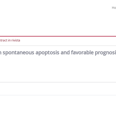
H
ract in rivista
 spontaneous apoptosis and favorable prognosi