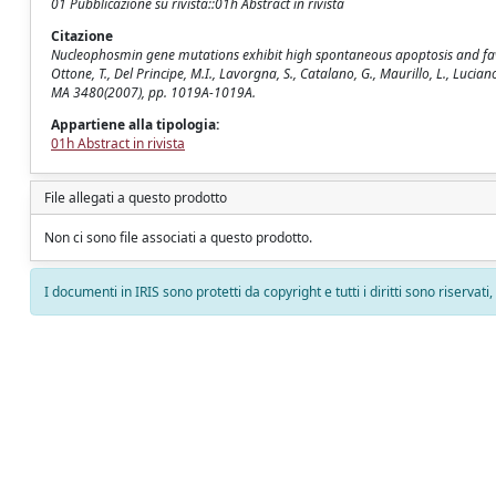
01 Pubblicazione su rivista::01h Abstract in rivista
Citazione
Nucleophosmin gene mutations exhibit high spontaneous apoptosis and favor
Ottone, T., Del Principe, M.I., Lavorgna, S., Catalano, G., Maurillo, L., Luciano
MA 3480(2007), pp. 1019A-1019A.
Appartiene alla tipologia:
01h Abstract in rivista
File allegati a questo prodotto
Non ci sono file associati a questo prodotto.
I documenti in IRIS sono protetti da copyright e tutti i diritti sono riservati