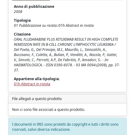
Anno di pubblicazione
2008
Tipologia
01 Pubblicazione su rivista::01h Abstract in rivista
Citazione
ORAL FLUDARABINE PLUS RITUXIMAB RESULT IN HIGH COMPLETE
REMISSION RATE IN B-CELL CHRONIC LYMPHOCYTIC LEUKEMIA /
Del Poeta, G., Del Principe, M.I., Maurillo, L., Siniscalchi, A.,
Buccisano, F., Coletta, A., Bulian, P., Venditti, A., Niscola, P., Gattei,
V., Simotti, C., Perrotti, A.P., De Fabritiis, P., Amadori, S.. - In:
HAEMATOLOGICA. - ISSN 0390-6078. - 93 MA 0094:(2008), pp. 37-
37.
Appartiene alla tipologia:
01h Abstract in rivista
File allegati a questo prodotto
Non ci sono file associati a questo prodotto.
I documenti in IRIS sono protetti da copyright e tutti i diritti sono
riservati, salvo diversa indicazione.