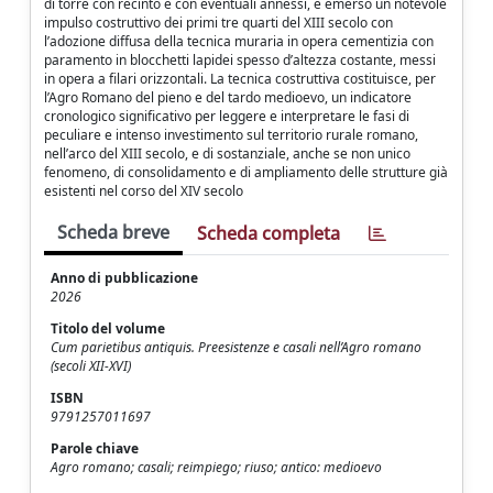
di torre con recinto e con eventuali annessi, è emerso un notevole
impulso costruttivo dei primi tre quarti del XIII secolo con
l’adozione diffusa della tecnica muraria in opera cementizia con
paramento in blocchetti lapidei spesso d’altezza costante, messi
in opera a filari orizzontali. La tecnica costruttiva costituisce, per
l’Agro Romano del pieno e del tardo medioevo, un indicatore
cronologico significativo per leggere e interpretare le fasi di
peculiare e intenso investimento sul territorio rurale romano,
nell’arco del XIII secolo, e di sostanziale, anche se non unico
fenomeno, di consolidamento e di ampliamento delle strutture già
esistenti nel corso del XIV secolo
Scheda breve
Scheda completa
Anno di pubblicazione
2026
Titolo del volume
Cum parietibus antiquis. Preesistenze e casali nell’Agro romano
(secoli XII-XVI)
ISBN
9791257011697
Parole chiave
Agro romano; casali; reimpiego; riuso; antico: medioevo