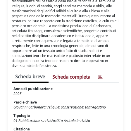
testimonianze del passato e della loro autenticità e ai temi delle
‘reliquie, luoghi di santità, corpi santi tra memoria e oblio’, alle
trasformazioni degli edifici adibiti al culto e alla Chiesa e alla
perpetuazione delle memorie ‘materiali’. Tutto questo intorno al
restauro, nel suo rapporto con la tradizione cattolica, la cultura e il
pensiero occidentale. La vastissima produzione di Carbonara,
articolata fra saggi, consulenze scientifiche, progetti e contributi
nel dibattito disciplinare accademico e istituzionale, appare
strettamente consequenziale e legata a tematiche di ampio
respiro che, lette in una cronologia generale, dimostrano di
appartenere ad un tessuto unico fatto di studi analitici e
speculazioni teoriche mai isolate e piuttosto interrelate in un
dialogo continuo fra teoria e riscontro diretto e operativo in
diversi ambiti dell’esistenza.
Scheda breve
Scheda completa
Anno di pubblicazione
2025
Parole chiave
Giovanni Carbonara; reliquie; conservazione; sant'Agostino
Tipologia
01 Pubblicazione su rivista::01a Articolo in rivista
Citazione