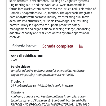
socio-technical environments. Building on Cognitive Systems
Engineering (CSE) and the Work-as-X (WAx) framework, it
formalizes work system patterns via the Structured Exploration of
Complex Adaptations (SECA) method. The approach integrates
data analytics with narrative inquiry, transforming qualitative
accounts into structured, reusable knowledge. The resulting
pattern library is expected to support proactive safety
management and organizational learning at large, enhancing
adaptive capacity and resilience across dynamic operational
contexts.
Scheda breve
Scheda completa
Anno di pubblicazione
2026
Parole chiave
complex adaptive systems; graceful extensibility; resilience
engineering; safety management; work variability
Tipologia
01 Pubblicazione su rivista::01a Articolo in rivista
Citazione
Analyzing adaptive work‐system patterns in complex socio‐
technical systems / Patriarca, R., Lombardi, M.. - In: HUMAN
FACTORS AND ERGONOMICS IN MANUFACTURING. - ISSN 1090-