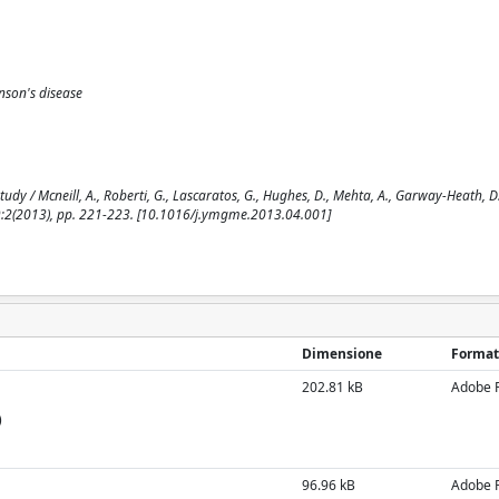
nson's disease
tudy / Mcneill, A., Roberti, G., Lascaratos, G., Hughes, D., Mehta, A., Garway-Heath, D.
:2(2013), pp. 221-223. [10.1016/j.ymgme.2013.04.001]
Dimensione
Format
202.81 kB
Adobe 
)
96.96 kB
Adobe 