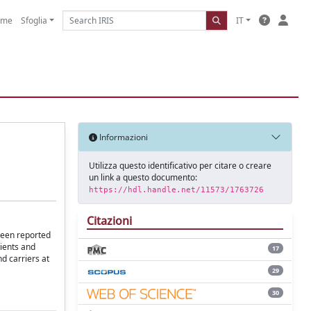
ome
Sfoglia
IT
Informazioni
Utilizza questo identificativo per citare o creare
un link a questo documento:
https://hdl.handle.net/11573/1763726
Citazioni
been reported
tients and
17
d carriers at
29
30