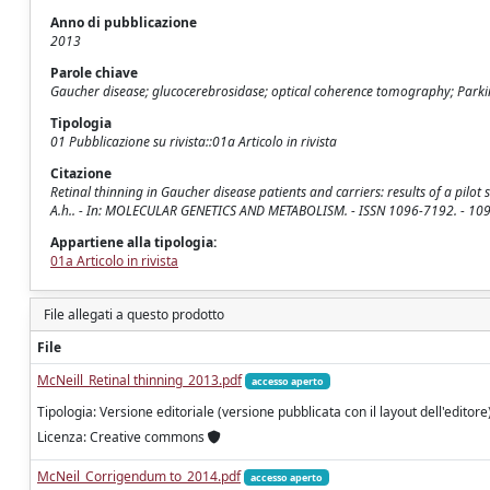
Anno di pubblicazione
2013
Parole chiave
Gaucher disease; glucocerebrosidase; optical coherence tomography; Parki
Tipologia
01 Pubblicazione su rivista::01a Articolo in rivista
Citazione
Retinal thinning in Gaucher disease patients and carriers: results of a pilot s
A.h.. - In: MOLECULAR GENETICS AND METABOLISM. - ISSN 1096-7192. - 109
Appartiene alla tipologia:
01a Articolo in rivista
File allegati a questo prodotto
File
McNeill_Retinal thinning_2013.pdf
accesso aperto
Tipologia: Versione editoriale (versione pubblicata con il layout dell'editore
Licenza: Creative commons
McNeil_Corrigendum to_2014.pdf
accesso aperto