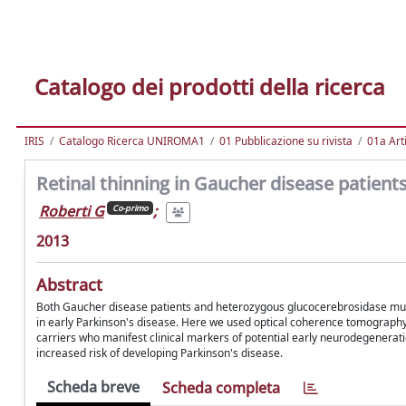
Catalogo dei prodotti della ricerca
IRIS
Catalogo Ricerca UNIROMA1
01 Pubblicazione su rivista
01a Arti
Retinal thinning in Gaucher disease patients 
Roberti G
;
Co-primo
2013
Abstract
Both Gaucher disease patients and heterozygous glucocerebrosidase mutati
in early Parkinson's disease. Here we used optical coherence tomography 
carriers who manifest clinical markers of potential early neurodegenerat
increased risk of developing Parkinson's disease.
Scheda breve
Scheda completa