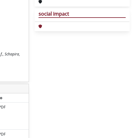
social impact
f., Schapira,
o
PDF
PDF