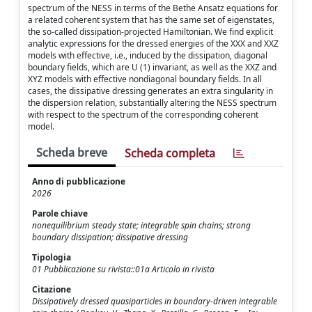
spectrum of the NESS in terms of the Bethe Ansatz equations for
a related coherent system that has the same set of eigenstates,
the so-called dissipation-projected Hamiltonian. We find explicit
analytic expressions for the dressed energies of the XXX and XXZ
models with effective, i.e., induced by the dissipation, diagonal
boundary fields, which are U (1) invariant, as well as the XXZ and
XYZ models with effective nondiagonal boundary fields. In all
cases, the dissipative dressing generates an extra singularity in
the dispersion relation, substantially altering the NESS spectrum
with respect to the spectrum of the corresponding coherent
model.
Scheda breve
Scheda completa
Anno di pubblicazione
2026
Parole chiave
nonequilibrium steady state; integrable spin chains; strong
boundary dissipation; dissipative dressing
Tipologia
01 Pubblicazione su rivista::01a Articolo in rivista
Citazione
Dissipatively dressed quasiparticles in boundary-driven integrable