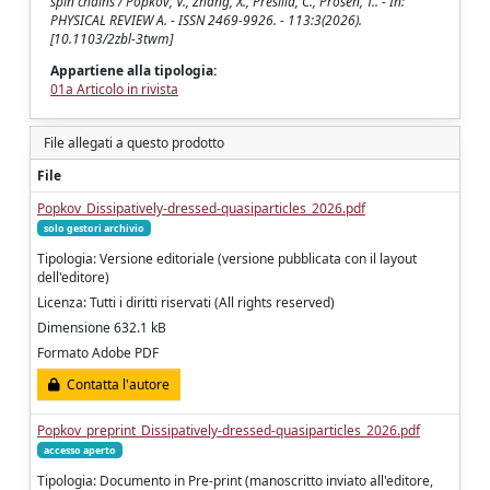
spin chains / Popkov, V., Zhang, X., Presilla, C., Prosen, T.. - In:
PHYSICAL REVIEW A. - ISSN 2469-9926. - 113:3(2026).
[10.1103/2zbl-3twm]
Appartiene alla tipologia:
01a Articolo in rivista
File allegati a questo prodotto
File
Popkov_Dissipatively-dressed-quasiparticles_2026.pdf
solo gestori archivio
Tipologia: Versione editoriale (versione pubblicata con il layout
dell'editore)
Licenza: Tutti i diritti riservati (All rights reserved)
Dimensione 632.1 kB
Formato Adobe PDF
Contatta l'autore
Popkov_preprint_Dissipatively-dressed-quasiparticles_2026.pdf
accesso aperto
Tipologia: Documento in Pre-print (manoscritto inviato all'editore,