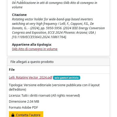
04 Pubblicazione in atti di convegno::04b Atto di convegno in
volume
Citazione
Rotating vector holder for wide-band-gap based inverters
switching at very high frequency / Lelli, F., Capponi, F.G., De
Donato, G.. - (2024), pp. 5950-5956. (2024 IEEE Energy Conversion
Congress and Exposition, ECCE 2024 Phoenix: Arizona; USA )
[10.1109/ECCE55643.2024.10861764].
Appartiene alla tipologia:
04b Atto di convegno in volume
File allegati a questo prodotto
File
Lelli_Rotating Vector_2024.pdf
solo gestori archivio
Tipologia: Versione editoriale (versione pubblicata con il layout
dell'editore)
Licenza: Tutti i diritti riservati (All rights reserved)
Dimensione 2.04 MB
Formato Adobe PDF
Contatta l'autore