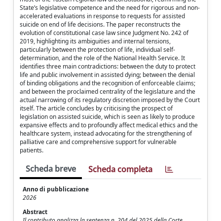
State’s legislative competence and the need for rigorous and non-
accelerated evaluations in response to requests for assisted
suicide on end of life decisions. The paper reconstructs the
evolution of constitutional case law since Judgment No. 242 of
2019, highlighting its ambiguities and internal tensions,
particularly between the protection of life, individual self-
determination, and the role of the National Health Service. It
identifies three main contradictions: between the duty to protect
life and public involvement in assisted dying; between the denial
of binding obligations and the recognition of enforceable claims;
and between the proclaimed centrality of the legislature and the
actual narrowing of its regulatory discretion imposed by the Court
itself. The article concludes by criticising the prospect of
legislation on assisted suicide, which is seen as likely to produce
expansive effects and to profoundly affect medical ethics and the
healthcare system, instead advocating for the strengthening of
palliative care and comprehensive support for vulnerable
patients.
Scheda breve
Scheda completa
Anno di pubblicazione
2026
Abstract
Il contributo analizza la sentenza n. 204 del 2025 della Corte