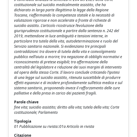
costituzionale sul suicidio medicalmente assistito, che ha
dichiarato in larga parte illegittima la legge della Regione
Toscana, riaffermando la competenza statale e la necessità di
valutazioni rigorose e non accelerate a fronte di richieste di
suicidio asistito. L’articolo ricostruisce l’evoluzione della
giurisprudenza costituzionale a partire dalla sentenza n. 242 del
2019, mettendone in luce ambiguità e tensioni interne, in
particolare tra tutela della vita, autodeterminazione e ruolo del
Servizio sanitario nazionale. Si evidenziano tre principali
contraddizioni: tra dovere di tutela della vita e coinvolgimento
pubblico nell’aiuto a morire; tra negazione di obblighi normativi e
riconoscimento di pretese esigibili; tra affermazione della
centralità del legislatore e riduzione dei suoi margini di intervento
ad opera della stessa Corte. Il lavoro conclude criticando l’ipotesi
di una legge sul suicidio assistito, ritenuta suscettibile di produrre
effetti espansivi e di incidere profondamente sull’etica medica e sul
sistema sanitario, proponendo invece il rafforzamento delle cure
palliative e della presa in carico dei pazienti fragili.
Parole chiave
fine vita; suicidio assistito; diritto alla vita; tutela della vita; Corte
costituzionale; Parlamento
Tipologia
01 Pubblicazione su rivista::01a Articolo in rivista
Citazione