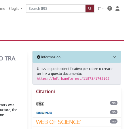
ome
Sfoglia
IT
O TRA
Informazioni
Utilizza questo identificativo per citare o creare
un link a questo documento:
https://hdl.handle.net/11573/1762102
Citazioni
ND
. Work was
ucture, the
ND
ome
ND