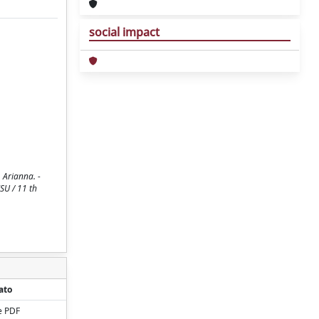
social impact
Arianna. -
SU / 11 th
ato
e PDF