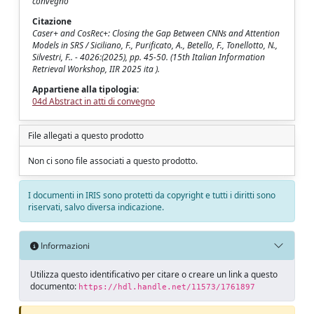
convegno
Citazione
Caser+ and CosRec+: Closing the Gap Between CNNs and Attention
Models in SRS / Siciliano, F., Purificato, A., Betello, F., Tonellotto, N.,
Silvestri, F.. - 4026:(2025), pp. 45-50. (15th Italian Information
Retrieval Workshop, IIR 2025 ita ).
Appartiene alla tipologia:
04d Abstract in atti di convegno
File allegati a questo prodotto
Non ci sono file associati a questo prodotto.
I documenti in IRIS sono protetti da copyright e tutti i diritti sono
riservati, salvo diversa indicazione.
Informazioni
Utilizza questo identificativo per citare o creare un link a questo
documento:
https://hdl.handle.net/11573/1761897