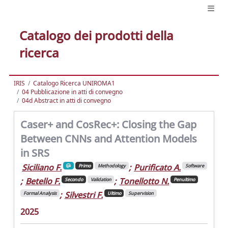
Catalogo dei prodotti della
ricerca
IRIS
Catalogo Ricerca UNIROMA1
04 Pubblicazione in atti di convegno
04d Abstract in atti di convegno
Caser+ and CosRec+: Closing the Gap
Between CNNs and Attention Models
in SRS
Siciliano F.
;
Purificato A.
Primo
Methodology
Software
;
Betello F.
;
Tonellotto N.
Secondo
Validation
Penultimo
;
Silvestri F.
Formal Analysis
Ultimo
Supervision
2025