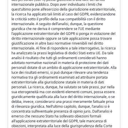
internazionale pubblico. Dopo aver individuato i limiti che
quest’ultimo pone all’esercizio della giurisdizione extraterritoriale,
la ricerca ha applicato tali limiti al caso del GDPR, evidenziandone
le criticità sotto il profilo della sua compatibilità con il diritto
internazionale. A seguito dell’analisi, dunque, la questione
giuridica che ne deriva è comprendere se l’UE mediante
l’applicazione extraterritoriale del GDPR si ponga in violazione del
diritto internazionale oppure se tale applicazione possa trovare
giustificazione in altre basi normative rinvenibili nel diritto
internazionale. Al fine di rispondere a tale interrogativo, la ricerca
ha analizzato la prassi legislativa di dodici Stati extra UE. Da tale
analisi è risultato che tutti gli ordinamenti considerati hanno
adottato normative nazionali in materia di protezione dei dati
personali dotate di un ambito di applicazione extraterritoriale. Alla
luce dei risultati emersi, si può dunque rilevare una tendenza
normativa tra gli ordinamenti esaminati ad attribuire portata
extraterritoriale alla giurisdizione statale in materia di dati
personali. La ricerca, dunque, ha valutato se tale prassi, pur nella
sua eterogeneità ma con evidenti elementi comuni, possa essere
giuridicamente qualificata alla luce del diritto internazionale, o se
debba, invece, considerarsi una prassi meramente fattuale priva
di rilevanza giuridica. Nell’ultimo capitolo, dunque, l’analisi si è
concentrata sull’eventuale presenza di opinio juris. Dall’analisi è
emerso che nessuno Stato ha sollevato obiezioni formali
all’applicazione extraterritoriale del GDPR, tale mancanza di
obiezioni, interpretata alla luce della giurisprudenza della Corte