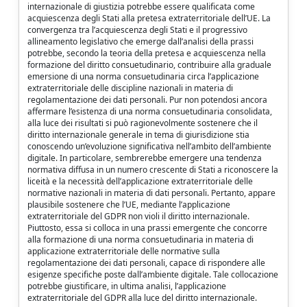
internazionale di giustizia potrebbe essere qualificata come
acquiescenza degli Stati alla pretesa extraterritoriale dell’UE. La
convergenza tra l’acquiescenza degli Stati e il progressivo
allineamento legislativo che emerge dall’analisi della prassi
potrebbe, secondo la teoria della pretesa e acquiescenza nella
formazione del diritto consuetudinario, contribuire alla graduale
emersione di una norma consuetudinaria circa l’applicazione
extraterritoriale delle discipline nazionali in materia di
regolamentazione dei dati personali. Pur non potendosi ancora
affermare l’esistenza di una norma consuetudinaria consolidata,
alla luce dei risultati si può ragionevolmente sostenere che il
diritto internazionale generale in tema di giurisdizione stia
conoscendo un’evoluzione significativa nell’ambito dell’ambiente
digitale. In particolare, sembrerebbe emergere una tendenza
normativa diffusa in un numero crescente di Stati a riconoscere la
liceità e la necessità dell’applicazione extraterritoriale delle
normative nazionali in materia di dati personali. Pertanto, appare
plausibile sostenere che l’UE, mediante l’applicazione
extraterritoriale del GDPR non violi il diritto internazionale.
Piuttosto, essa si colloca in una prassi emergente che concorre
alla formazione di una norma consuetudinaria in materia di
applicazione extraterritoriale delle normative sulla
regolamentazione dei dati personali, capace di rispondere alle
esigenze specifiche poste dall’ambiente digitale. Tale collocazione
potrebbe giustificare, in ultima analisi, l’applicazione
extraterritoriale del GDPR alla luce del diritto internazionale.