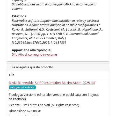
04 Pubblicazione in atti di convegno::04b Atto di convegno in
volume
Citazione
Renewable self-consumption maximization in railway electrical
substations. A comparative analysis of possible configurations /
Ruvio, A., Buffarini, G.G., Castellani, M., Laurini, M., Napolitano, A.,
Basciani, G.. - (2025), pp. 1-6. (117th AEIT International Annual
Conference, AEIT 2025 Amantea; Italy )
[10.23919/aeit67669.2025.11218133].
Appartiene alla tipologia:
04b Atto di convegno in volume
File allegati a questo prodotto
File
Ruvio_Renewable_Self-Consumption_Maximization_2025.pdf
solo gestori archivio
Tipologia: Versione editoriale (versione pubblicata con il layout
dell'editore)
Licenza: Tutti i diritti riservati (All rights reserved)
Dimensione 676.08 kB