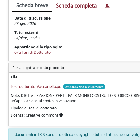
Scheda breve
Scheda completa
Data di discussione
28-gen-2026
Tutor esterni
Fafalios, Pavlos
Appartiene alla tipologia:
07a Tesi di Dottorato
File allegati a questo prodotto
File
Tesi_dottorato_Vaccariello.pdf
embargo fino al 28/07/2027
Note: DIGITALIZZAZIONE PER I L PATRIMONIO COSTRUITO STORICO E RISCH
un'applicazione al contesto vesuviano
Tipologia: Tesi di dottorato
Licenza: Creative commons
I documenti in IRIS sono protetti da copyright e tutti i diritti sono riservati