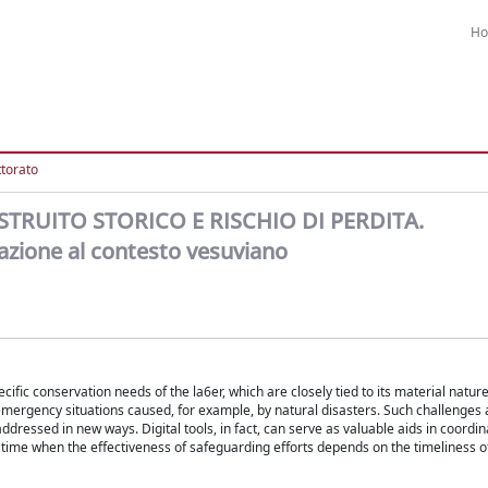
H
ttorato
STRUITO STORICO E RISCHIO DI PERDITA.
cazione al contesto vesuviano
cific conservation needs of the la6er, which are closely tied to its material natu
ergency situations caused, for example, by natural disasters. Such challenges 
ressed in new ways. Digital tools, in fact, can serve as valuable aids in coordin
 a time when the effectiveness of safeguarding efforts depends on the timeliness o