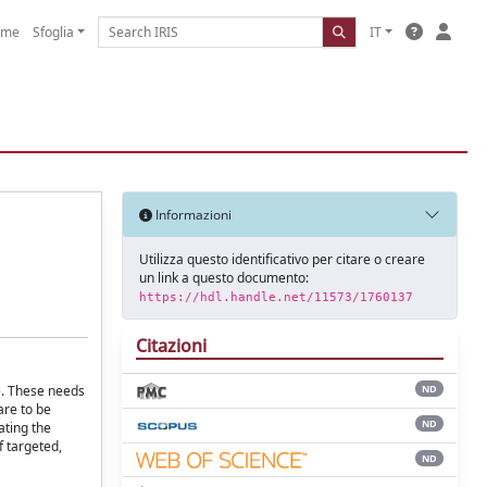
ome
Sfoglia
IT
Informazioni
Utilizza questo identificativo per citare o creare
un link a questo documento:
https://hdl.handle.net/11573/1760137
Citazioni
re. These needs
ND
are to be
ND
ating the
f targeted,
ND