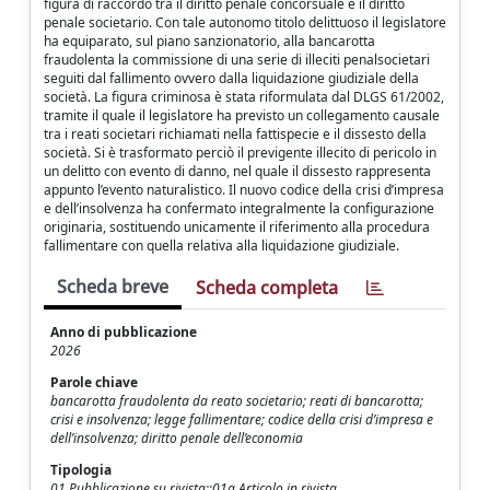
figura di raccordo tra il diritto penale concorsuale e il diritto
penale societario. Con tale autonomo titolo delittuoso il legislatore
ha equiparato, sul piano sanzionatorio, alla bancarotta
fraudolenta la commissione di una serie di illeciti penalsocietari
seguiti dal fallimento ovvero dalla liquidazione giudiziale della
società. La figura criminosa è stata riformulata dal DLGS 61/2002,
tramite il quale il legislatore ha previsto un collegamento causale
tra i reati societari richiamati nella fattispecie e il dissesto della
società. Si è trasformato perciò il previgente illecito di pericolo in
un delitto con evento di danno, nel quale il dissesto rappresenta
appunto l’evento naturalistico. Il nuovo codice della crisi d’impresa
e dell’insolvenza ha confermato integralmente la configurazione
originaria, sostituendo unicamente il riferimento alla procedura
fallimentare con quella relativa alla liquidazione giudiziale.
Scheda breve
Scheda completa
Anno di pubblicazione
2026
Parole chiave
bancarotta fraudolenta da reato societario; reati di bancarotta;
crisi e insolvenza; legge fallimentare; codice della crisi d’impresa e
dell’insolvenza; diritto penale dell’economia
Tipologia
01 Pubblicazione su rivista::01a Articolo in rivista