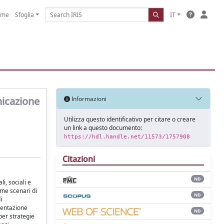
ome
Sfoglia
IT
nicazione
Informazioni
Utilizza questo identificativo per citare o creare
un link a questo documento:
https://hdl.handle.net/11573/1757908
Citazioni
ND
i, sociali e
ome scenari di
ND
i
sentazione
ND
per strategie