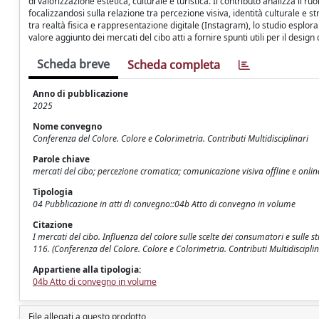
di valorizzazione estetica, culturale e turistica. Il contributo analizza il
focalizzandosi sulla relazione tra percezione visiva, identità culturale e 
tra realtà fisica e rappresentazione digitale (Instagram), lo studio esplora
valore aggiunto dei mercati del cibo atti a fornire spunti utili per il desig
Scheda breve
Scheda completa
Anno di pubblicazione
2025
Nome convegno
Conferenza del Colore. Colore e Colorimetria. Contributi Multidisciplinari
Parole chiave
mercati del cibo; percezione cromatica; comunicazione visiva offline e onli
Tipologia
04 Pubblicazione in atti di convegno::04b Atto di convegno in volume
Citazione
I mercati del cibo. Influenza del colore sulle scelte dei consumatori e sulle s
116. (Conferenza del Colore. Colore e Colorimetria. Contributi Multidiscipli
Appartiene alla tipologia:
04b Atto di convegno in volume
File allegati a questo prodotto