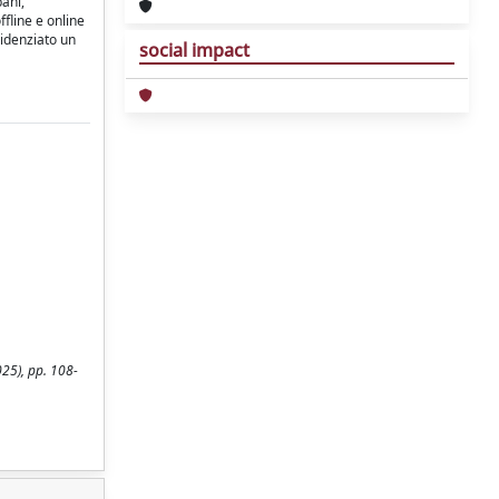
bani,
ffline e online
videnziato un
social impact
025), pp. 108-