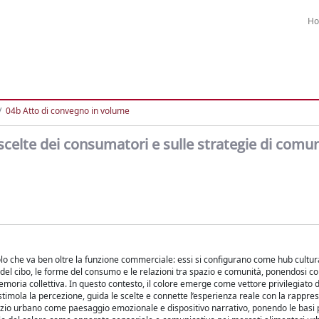
H
04b Atto di convegno in volume
e scelte dei consumatori e sulle strategie di comu
 che va ben oltre la funzione commerciale: essi si configurano come hub cultural
he del cibo, le forme del consumo e le relazioni tra spazio e comunità, ponendosi c
memoria collettiva. In questo contesto, il colore emerge come vettore privilegiato d
imola la percezione, guida le scelte e connette l’esperienza reale con la rappre
spazio urbano come paesaggio emozionale e dispositivo narrativo, ponendo le basi 