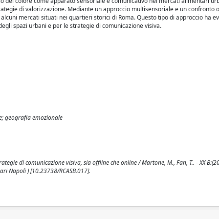
 ruolo del colore come apparato sensoriale e comunicativo nei mercati alimentari ur
strategie di valorizzazione. Mediante un approccio multisensoriale e un confronto o
 alcuni mercati situati nei quartieri storici di Roma. Questo tipo di approccio ha e
n degli spazi urbani e per le strategie di comunicazione visiva.
ne; geografia emozionale
trategie di comunicazione visiva, sia offline che online / Martone, M., Fan, T.. - XX B:(2
nari Napoli ) [10.23738/RCASB.017].