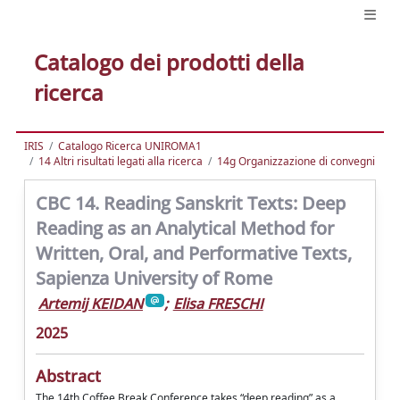
Catalogo dei prodotti della
ricerca
IRIS
Catalogo Ricerca UNIROMA1
14 Altri risultati legati alla ricerca
14g Organizzazione di convegni
CBC 14. Reading Sanskrit Texts: Deep
Reading as an Analytical Method for
Written, Oral, and Performative Texts,
Sapienza University of Rome
Artemij KEIDAN
;
Elisa FRESCHI
2025
Abstract
The 14th Coffee Break Conference takes “deep reading” as a