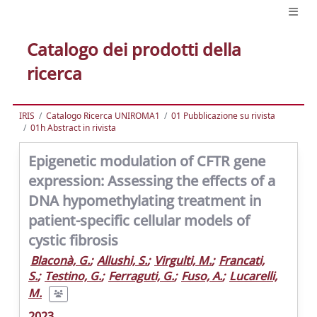
Catalogo dei prodotti della
ricerca
IRIS
Catalogo Ricerca UNIROMA1
01 Pubblicazione su rivista
01h Abstract in rivista
Epigenetic modulation of CFTR gene
expression: Assessing the effects of a
DNA hypomethylating treatment in
patient-specific cellular models of
cystic fibrosis
Blaconà, G.
;
Allushi, S.
;
Virgulti, M.
;
Francati,
S.
;
Testino, G.
;
Ferraguti, G.
;
Fuso, A.
;
Lucarelli,
M.
2023