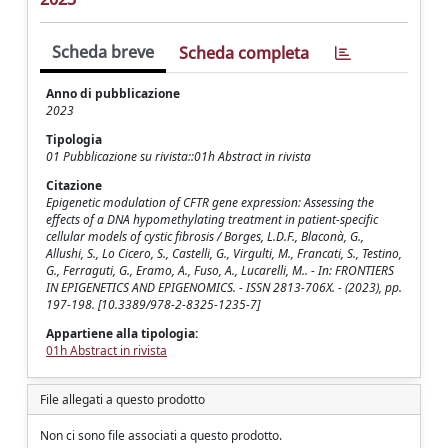
Scheda breve
Scheda completa
Anno di pubblicazione
2023
Tipologia
01 Pubblicazione su rivista::01h Abstract in rivista
Citazione
Epigenetic modulation of CFTR gene expression: Assessing the
effects of a DNA hypomethylating treatment in patient-specific
cellular models of cystic fibrosis / Borges, L.D.F., Blaconà, G.,
Allushi, S., Lo Cicero, S., Castelli, G., Virgulti, M., Francati, S., Testino,
G., Ferraguti, G., Eramo, A., Fuso, A., Lucarelli, M.. - In: FRONTIERS
IN EPIGENETICS AND EPIGENOMICS. - ISSN 2813-706X. - (2023), pp.
197-198. [10.3389/978-2-8325-1235-7]
Appartiene alla tipologia:
01h Abstract in rivista
File allegati a questo prodotto
Non ci sono file associati a questo prodotto.