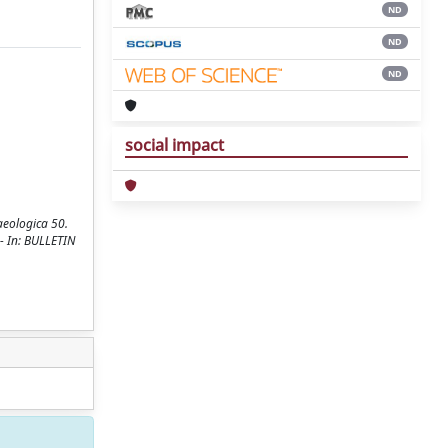
ND
ND
ND
social impact
aeologica 50.
 - In: BULLETIN