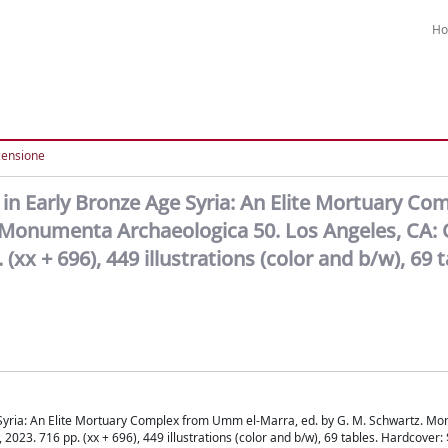
H
censione
in Early Bronze Age Syria: An Elite Mortuary Co
 Monumenta Archaeologica 50. Los Angeles, CA:
(xx + 696), 449 illustrations (color and b/w), 69 t
 Syria: An Elite Mortuary Complex from Umm el-Marra, ed. by G. M. Schwartz. M
2023. 716 pp. (xx + 696), 449 illustrations (color and b/w), 69 tables. Hardcover: