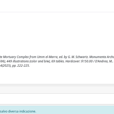
 Elite Mortuary Complex from Umm el-Marra, ed. by G. M. Schwartz. Monumenta Arch
696), 449 illustrations (color and b/w), 69 tables. Hardcover: $150.00 / D'Andrea, M..
4(2025), pp. 222-225.
, salvo diversa indicazione.