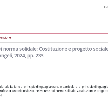
H
censione
i norma solidale: Costituzione e progetto social
Angeli, 2024, pp. 233
aloriale italiano al principio di eguaglianza e, in particolare, al principio di eguagl
l professor Antonio Riviezzo, nel volume “Di norma solidale: Costituzione e progetto
.]