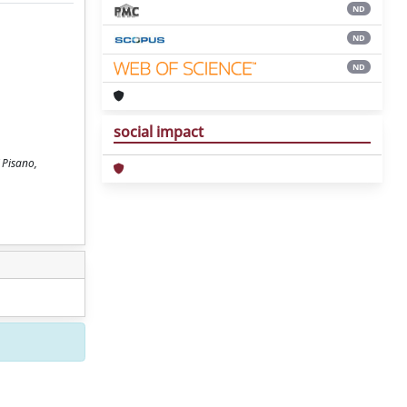
ND
ND
ND
social impact
 Pisano,