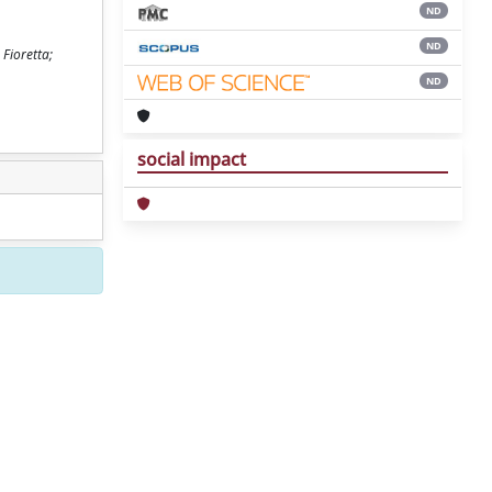
ND
ND
Fioretta;
ND
social impact