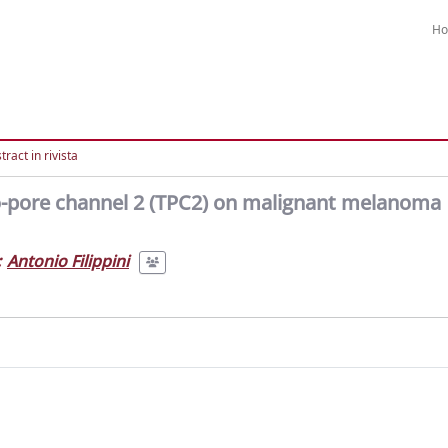
H
ract in rivista
o-pore channel 2 (TPC2) on malignant melanoma
;
Antonio Filippini