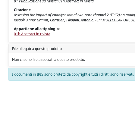
01 Pubblicazione su rivista::01h Abstract in rivista
Citazione
Assessing the impact of endolysosomal two-pore channel 2 (TPC2) on malig
Riccioli, Anna; Grimm, Christian; Filippini, Antonio. - In: MOLECULAR ONCO
Appartiene alla tipologia:
01h Abstract in rivista
File allegati a questo prodotto
Non ci sono file associati a questo prodotto.
I documenti in IRIS sono protetti da copyright e tutti i diritti sono riservati