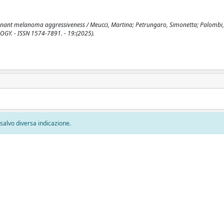
nant melanoma aggressiveness / Meucci, Martina; Petrungaro, Simonetta; Palombi, 
LOGY. - ISSN 1574-7891. - 19:(2025).
, salvo diversa indicazione.