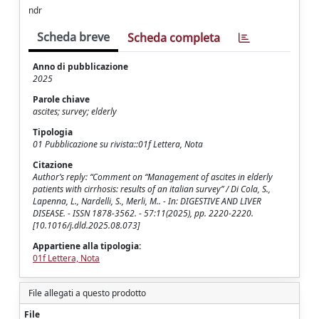
ndr
Scheda breve
Scheda completa
Anno di pubblicazione
2025
Parole chiave
ascites; survey; elderly
Tipologia
01 Pubblicazione su rivista::01f Lettera, Nota
Citazione
Author’s reply: “Comment on “Management of ascites in elderly
patients with cirrhosis: results of an italian survey” / Di Cola, S.,
Lapenna, L., Nardelli, S., Merli, M.. - In: DIGESTIVE AND LIVER
DISEASE. - ISSN 1878-3562. - 57:11(2025), pp. 2220-2220.
[10.1016/j.dld.2025.08.073]
Appartiene alla tipologia:
01f Lettera, Nota
File allegati a questo prodotto
File