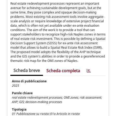
Real estate redevelopment processes represent an important
avenue for achieving sustainable development goals, but at the
same time, they pose complex and opaque decision-making
problems. Most existing risk assessment tools involve aggregate-
scale analysis or require knowledge of extensive project financial
data, which is often not yet available under ex-ante evaluation
conditions. The aim of the work is to provide a tool that can
support stakeholders to recognize high-risk Naples zones in terms
of real estate risk investment. This is possible by defining a Spatial
Decision Support System (SDSS) for ex-ante risk assessment
model that allows to build a Spatial Real Estate Risk Index (ISRR).
The proposed model adopts the flexibility of the AHP technique
and the GIS system's abilities in order to provide a georeferenced
thematic risk map for the OMI zones of Naples.
Scheda breve
Scheda completa
Anno di pubblicazione
2025
Parole chiave
real estate redevelopment processes; OMI zones; risk assessment;
AHP; GIS; decision-making processes
Tipologia
01 Pubblicazione su rivista::01a Articolo in rivista