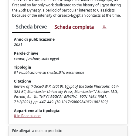
first and so far only work dedicated to the history of Egypt during
the 26th Dynasty, a period of particular interest to Classicists
because of the intensity of Graeco-Egyptian contacts at the time.
Scheda breve
Scheda completa
Anno di pubblicazione
2021
Parole chiave
review; forshaw; saite egypt
Tipologia
01 Pubblicazione su rivista::01d Recensione
Citazione
Review of “FORSHAW R. (2019), Egypt of the Saite Pharaohs, 664-
525 BC, Manchester University Press, Manchester” / Stocker, M.G.,
Piccolo, A.. - In: THE CLASSICAL REVIEW. - ISSN 1464-3561. -
71:2(2021), pp. 447-449. [10.1017/S0009840X21002109]
Appartiene alla tipologia:
01d Recensione
File allegati a questo prodotto