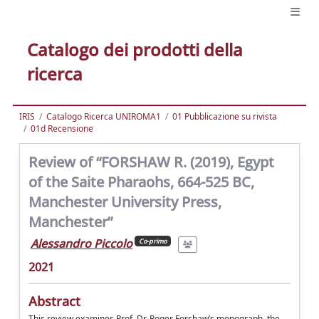
Catalogo dei prodotti della
ricerca
IRIS
Catalogo Ricerca UNIROMA1
01 Pubblicazione su rivista
01d Recensione
Review of “FORSHAW R. (2019), Egypt
of the Saite Pharaohs, 664-525 BC,
Manchester University Press,
Manchester”
Alessandro Piccolo
Co-primo
2021
Abstract
This review examines Prof. Dr. Roger Forshaw’s monograph, the