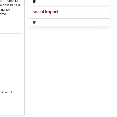
atrimonio, la
 possibilità di
iziario»
social impact
iamo. Ci
tura come