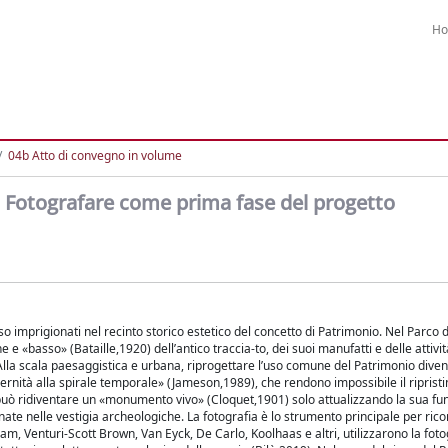
H
04b Atto di convegno in volume
o. Fotografare come prima fase del progetto
sso imprigionati nel recinto storico estetico del concetto di Patrimonio. Nel Parco d
 e «basso» (Bataille,1920) dell’antico traccia-to, dei suoi manufatti e delle attivi
Alla scala paesaggistica e urbana, riprogettare l’uso comune del Patrimonio dive
dernità alla spirale temporale» (Jameson,1989), che rendono impossibile il ripristi
e può ridiventare un «monumento vivo» (Cloquet,1901) solo attualizzando la sua fun
nate nelle vestigia archeologiche. La fotografia è lo strumento principale per ric
m, Venturi-Scott Brown, Van Eyck, De Carlo, Koolhaas e altri, utilizzarono la foto