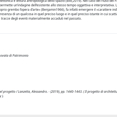
tettonica e lettura antropologica dello spazio (Bilò,2019). Nel caso del riuso del P
permette un’indagine dell’esistente allo stesso tempo oggettiva e interpretativa. La
prio grembo l’opera d’arte» (Benjamin1966), fa infatti emergere il «carattere ind
esenza di un qualcosa in quel preciso luogo e in quel preciso istante in cui scatt
 tracce degli eventi materialmente accaduti nel passato.
nnovata di Patrimonio
el progetto / Lanzetta, Alessandro. - (2019), pp. 1440-1443. ( Il progetto di architet
 ).