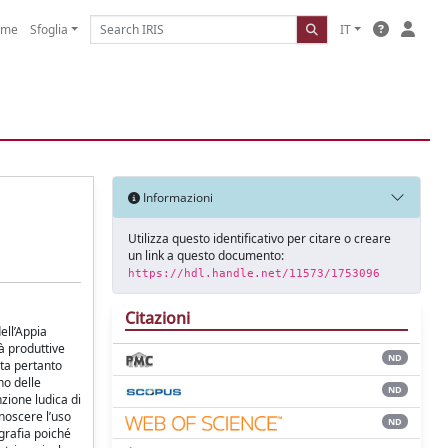
ome
Sfoglia
IT
Informazioni
Utilizza questo identificativo per citare o creare
un link a questo documento:
https://hdl.handle.net/11573/1753096
Citazioni
ell’Appia
tà produttive
ND
nta pertanto
no delle
ND
zione ludica di
onoscere l’uso
ND
grafia poiché