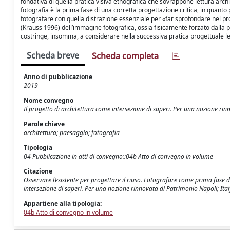
fondativa di quella pratica visiva etnografica che sovrappone lettura archi
fotografia è la prima fase di una corretta progettazione critica, in quanto 
fotografare con quella distrazione essenziale per «far sprofondare nel pro
(Krauss 1996) dell’immagine fotografica, ossia fisicamente forzato dalla pr
costringe, insomma, a considerare nella successiva pratica progettuale le
Scheda breve
Scheda completa
Anno di pubblicazione
2019
Nome convegno
Il progetto di architettura come intersezione di saperi. Per una nozione ri
Parole chiave
architettura; paesaggio; fotografia
Tipologia
04 Pubblicazione in atti di convegno::04b Atto di convegno in volume
Citazione
Osservare l’esistente per progettare il riuso. Fotografare come prima fase d
intersezione di saperi. Per una nozione rinnovata di Patrimonio Napoli; Italy
Appartiene alla tipologia:
04b Atto di convegno in volume