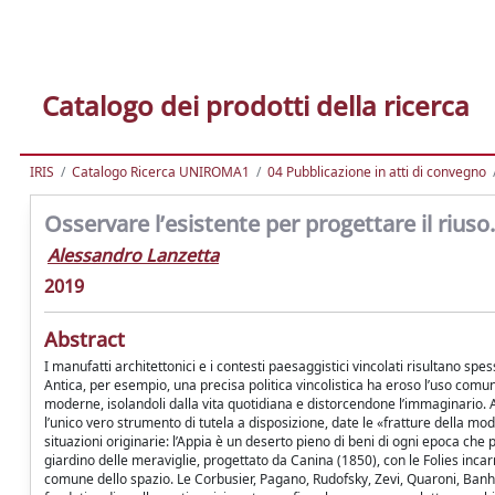
Catalogo dei prodotti della ricerca
IRIS
Catalogo Ricerca UNIROMA1
04 Pubblicazione in atti di convegno
Osservare l’esistente per progettare il rius
Alessandro Lanzetta
2019
Abstract
I manufatti architettonici e i contesti paesaggistici vincolati risultano spe
Antica, per esempio, una precisa politica vincolistica ha eroso l’uso comune
moderne, isolandoli dalla vita quotidiana e distorcendone l’immaginario. 
l’unico vero strumento di tutela a disposizione, date le «fratture della mo
situazioni originarie: l’Appia è un deserto pieno di beni di ogni epoca ch
giardino delle meraviglie, progettato da Canina (1850), con le Folies incar
comune dello spazio. Le Corbusier, Pagano, Rudofsky, Zevi, Quaroni, Banha