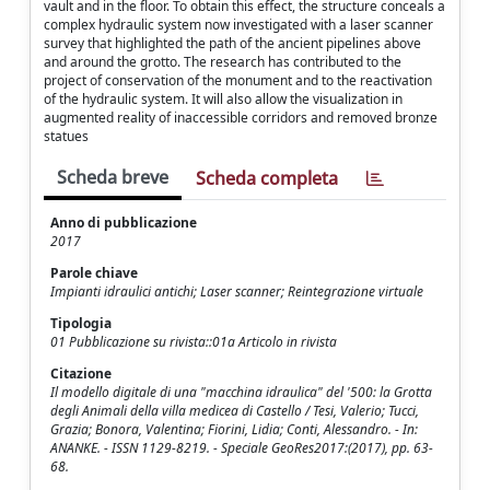
vault and in the floor. To obtain this effect, the structure conceals a
complex hydraulic system now investigated with a laser scanner
survey that highlighted the path of the ancient pipelines above
and around the grotto. The research has contributed to the
project of conservation of the monument and to the reactivation
of the hydraulic system. It will also allow the visualization in
augmented reality of inaccessible corridors and removed bronze
statues
Scheda breve
Scheda completa
Anno di pubblicazione
2017
Parole chiave
Impianti idraulici antichi; Laser scanner; Reintegrazione virtuale
Tipologia
01 Pubblicazione su rivista::01a Articolo in rivista
Citazione
Il modello digitale di una "macchina idraulica" del '500: la Grotta
degli Animali della villa medicea di Castello / Tesi, Valerio; Tucci,
Grazia; Bonora, Valentina; Fiorini, Lidia; Conti, Alessandro. - In:
ANANKE. - ISSN 1129-8219. - Speciale GeoRes2017:(2017), pp. 63-
68.