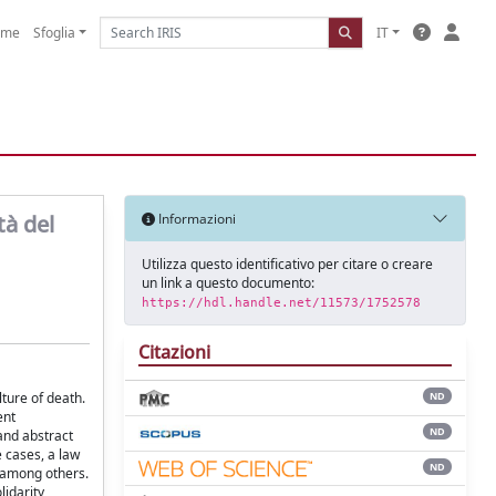
ome
Sfoglia
IT
tà del
Informazioni
Utilizza questo identificativo per citare o creare
un link a questo documento:
https://hdl.handle.net/11573/1752578
Citazioni
lture of death.
ND
ent
ND
 and abstract
e cases, a law
ND
e among others.
lidarity