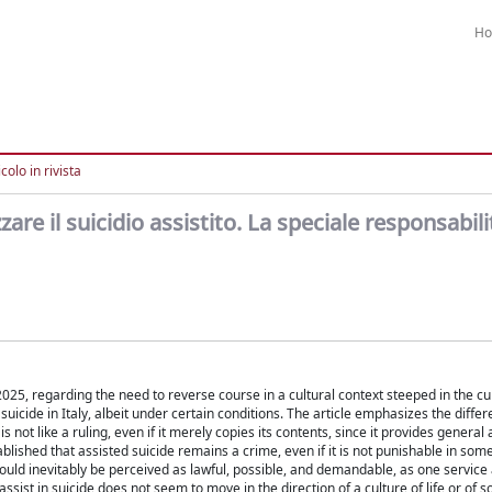
H
colo in rivista
zzare il suicidio assistito. La speciale responsabili
2025, regarding the need to reverse course in a cultural context steeped in the cu
 suicide in Italy, albeit under certain conditions. The article emphasizes the differ
s not like a ruling, even if it merely copies its contents, since it provides general
ablished that assisted suicide remains a crime, even if it is not punishable in som
would inevitably be perceived as lawful, possible, and demandable, as one servic
sist in suicide does not seem to move in the direction of a culture of life or of so