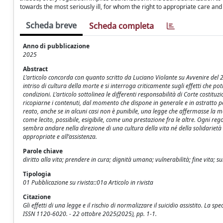
towards the most seriously ill, for whom the right to appropriate care and
Scheda breve
Scheda completa
Anno di pubblicazione
2025
Abstract
L’articolo concorda con quanto scritto da Luciano Violante su Avvenire del 2
intriso di cultura della morte e si interroga criticamente sugli effetti che po
condizioni. L’articolo sottolinea le differenti responsabilità di Corte cost
ricopiarne i contenuti, dal momento che dispone in generale e in astratto per t
reato, anche se in alcuni casi non è punibile, una legge che affermasse la m
come lecito, possibile, esigibile, come una prestazione fra le altre. Ogni reg
sembra andare nella direzione di una cultura della vita né della solidarietà n
appropriate e all’assistenza.
Parole chiave
diritto alla vita; prendere in cura; dignità umana; vulnerabilità; fine vita; suic
Tipologia
01 Pubblicazione su rivista::01a Articolo in rivista
Citazione
Gli effetti di una legge e il rischio di normalizzare il suicidio assistito. La 
ISSN 1120-6020. - 22 ottobre 2025(2025), pp. 1-1.