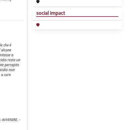
social impact
le che è
d alcune
mitasse a
cidio resta un
nte percepito
icidio non
o a cure
n: AVVENIRE. -