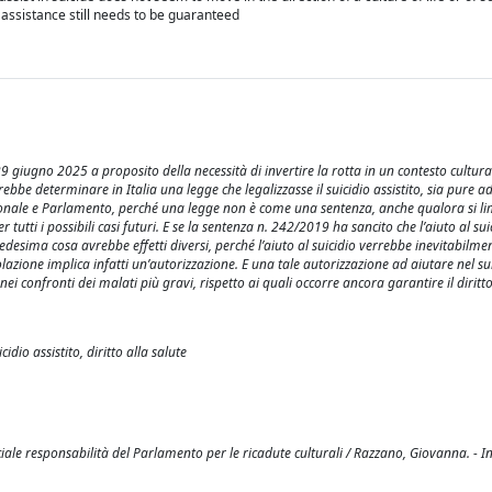
 assistance still needs to be guaranteed
9 giugno 2025 a proposito della necessità di invertire la rotta in un contesto cultura
trebbe determinare in Italia una legge che legalizzasse il suicidio assistito, sia pure a
ituzionale e Parlamento, perché una legge non è come una sentenza, anche qualora si li
utti i possibili casi futuri. E se la sentenza n. 242/2019 ha sancito che l’aiuto al sui
edesima cosa avrebbe effetti diversi, perché l’aiuto al suicidio verrebbe inevitabilme
olazione implica infatti un’autorizzazione. E una tale autorizzazione ad aiutare nel su
ei confronti dei malati più gravi, rispetto ai quali occorre ancora garantire il diritt
idio assistito, diritto alla salute
speciale responsabilità del Parlamento per le ricadute culturali / Razzano, Giovanna. - I