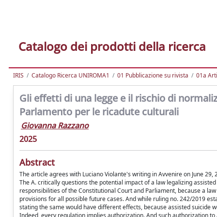
Catalogo dei prodotti della ricerca
IRIS
Catalogo Ricerca UNIROMA1
01 Pubblicazione su rivista
01a Arti
Gli effetti di una legge e il rischio di normali
Parlamento per le ricadute culturali
Giovanna Razzano
2025
Abstract
The article agrees with Luciano Violante's writing in Avvenire on June 29, 
The A. critically questions the potential impact of a law legalizing assisted
responsibilities of the Constitutional Court and Parliament, because a law i
provisions for all possible future cases. And while ruling no. 242/2019 est
stating the same would have different effects, because assisted suicide 
Indeed, every regulation implies authorization. And such authorization to as