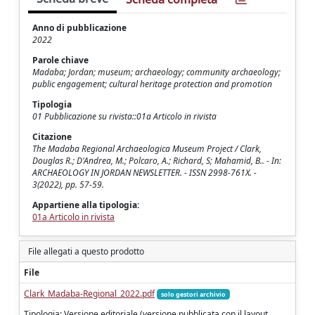
Anno di pubblicazione
2022
Parole chiave
Madaba; Jordan; museum; archaeology; community archaeology;
public engagement; cultural heritage protection and promotion
Tipologia
01 Pubblicazione su rivista::01a Articolo in rivista
Citazione
The Madaba Regional Archaeologica Museum Project / Clark,
Douglas R.; D'Andrea, M.; Polcaro, A.; Richard, S; Mahamid, B.. - In:
ARCHAEOLOGY IN JORDAN NEWSLETTER. - ISSN 2998-761X. -
3(2022), pp. 57-59.
Appartiene alla tipologia:
01a Articolo in rivista
File allegati a questo prodotto
File
Clark_Madaba-Regional_2022.pdf
solo gestori archivio
Tipologia: Versione editoriale (versione pubblicata con il layout