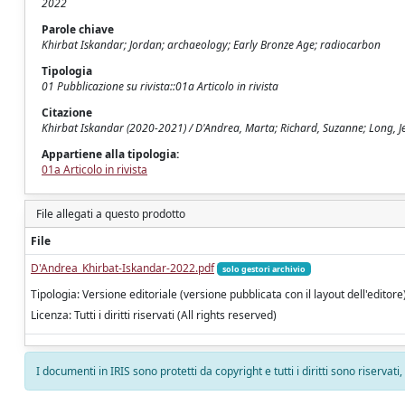
2022
Parole chiave
Khirbat Iskandar; Jordan; archaeology; Early Bronze Age; radiocarbon
Tipologia
01 Pubblicazione su rivista::01a Articolo in rivista
Citazione
Khirbat Iskandar (2020-2021) / D'Andrea, Marta; Richard, Suzanne; Long, J
Appartiene alla tipologia:
01a Articolo in rivista
File allegati a questo prodotto
File
D'Andrea_Khirbat-Iskandar-2022.pdf
solo gestori archivio
Tipologia: Versione editoriale (versione pubblicata con il layout dell'editore
Licenza: Tutti i diritti riservati (All rights reserved)
I documenti in IRIS sono protetti da copyright e tutti i diritti sono riservati