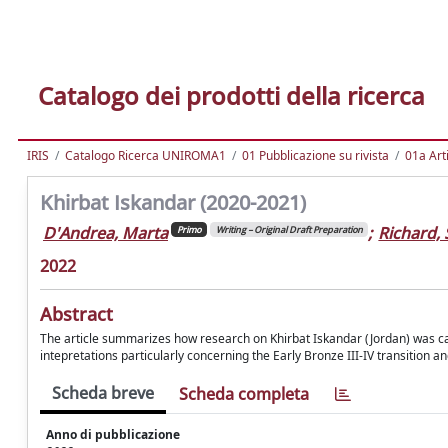
Catalogo dei prodotti della ricerca
IRIS
Catalogo Ricerca UNIROMA1
01 Pubblicazione su rivista
01a Arti
Khirbat Iskandar (2020-2021)
D'Andrea, Marta
;
Richard,
Primo
Writing – Original Draft Preparation
2022
Abstract
The article summarizes how research on Khirbat Iskandar (Jordan) was car
intepretations particularly concerning the Early Bronze III-IV transition a
Scheda breve
Scheda completa
Anno di pubblicazione