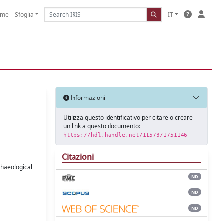
ome
Sfoglia
IT
Informazioni
Utilizza questo identificativo per citare o creare
un link a questo documento:
https://hdl.handle.net/11573/1751146
Citazioni
chaeological
ND
ND
ND