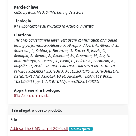
Parole chiave
CMS; crystals; MTD; SiPMs; timing detectors
Tipologia
01 Pubblicazione su rivista::01a Articolo in rivista
Citazione
The CMS barrel timing layer. Test beam confirmation of module
timing performance / Addesa, F., Akrap, P., Albert, A., Allmond, B.,
Anderson, T., Babbar, J., Baranyai, D., Barria, P., Basile, C.,
Benaglia, A., Benato, A., Benettoni, M., Besancon, M., Bez, N.,
Bhattacharya, S., Bianco, R., Blend, D., Boletti, A., Bornheim, A.,
Bugalho, R., et al.. - In: NUCLEAR INSTRUMENTS & METHODS IN
PHYSICS RESEARCH. SECTION A, ACCELERATORS, SPECTROMETERS,
DETECTORS AND ASSOCIATED EQUIPMENT. - ISSN 0168-9002. -
1081:(2026), pp. 1-7. [10.1016/j.nima.2025.170823]
Appartiene alla tipologia:
01a Articolo in rivista
File allegati a questo prodotto
File
Addesa_The-CMS-barrel_2026.pdf
accesso aperto