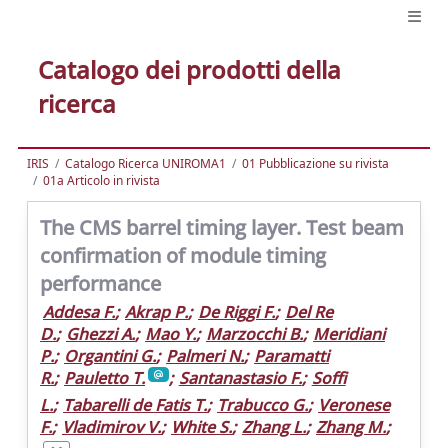
Catalogo dei prodotti della
ricerca
IRIS
Catalogo Ricerca UNIROMA1
01 Pubblicazione su rivista
01a Articolo in rivista
The CMS barrel timing layer. Test beam
confirmation of module timing
performance
Addesa F.
;
Akrap P.
;
De Riggi F.
;
Del Re
D.
;
Ghezzi A.
;
Mao Y.
;
Marzocchi B.
;
Meridiani
P.
;
Organtini G.
;
Palmeri N.
;
Paramatti
R.
;
Pauletto T.
;
Santanastasio F.
;
Soffi
L.
;
Tabarelli de Fatis T.
;
Trabucco G.
;
Veronese
F.
;
Vladimirov V.
;
White S.
;
Zhang L.
;
Zhang M.
;