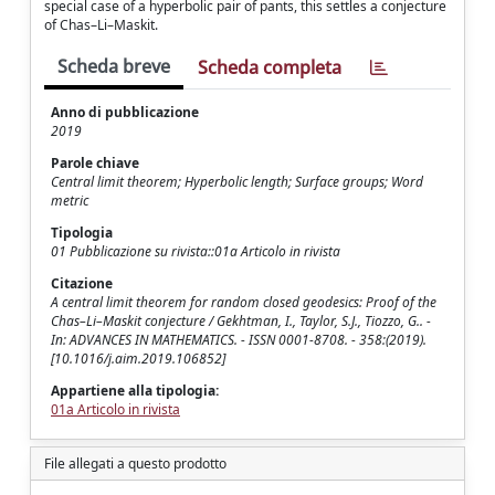
special case of a hyperbolic pair of pants, this settles a conjecture
of Chas–Li–Maskit.
Scheda breve
Scheda completa
Anno di pubblicazione
2019
Parole chiave
Central limit theorem; Hyperbolic length; Surface groups; Word
metric
Tipologia
01 Pubblicazione su rivista::01a Articolo in rivista
Citazione
A central limit theorem for random closed geodesics: Proof of the
Chas–Li–Maskit conjecture / Gekhtman, I., Taylor, S.J., Tiozzo, G.. -
In: ADVANCES IN MATHEMATICS. - ISSN 0001-8708. - 358:(2019).
[10.1016/j.aim.2019.106852]
Appartiene alla tipologia:
01a Articolo in rivista
File allegati a questo prodotto