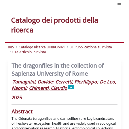
Catalogo dei prodotti della
ricerca
IRIS
Catalogo Ricerca UNIROMA1
01 Pubblicazione su rivista
01a Articolo in rivista
The dragonflies in the collection of
Sapienza University of Rome
Tamagnini, Davide
;
Cerretti, Pierfilippo
;
De Leo,
Naomi
;
Chimenti, Claudio
2025
Abstract
The Odonata (dragonflies and damselflies) are key bioindicators
of freshwater ecosystem health and are widely used in ecological
and conservation research. Historical entomological collections