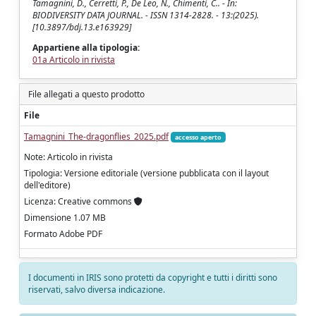
Tamagnini, D., Cerretti, P., De Leo, N., Chimenti, C.. - In:
BIODIVERSITY DATA JOURNAL. - ISSN 1314-2828. - 13:(2025).
[10.3897/bdj.13.e163929]
Appartiene alla tipologia:
01a Articolo in rivista
File allegati a questo prodotto
File
Tamagnini_The-dragonflies_2025.pdf
accesso aperto
Note: Articolo in rivista
Tipologia: Versione editoriale (versione pubblicata con il layout
dell'editore)
Licenza: Creative commons
Dimensione 1.07 MB
Formato Adobe PDF
I documenti in IRIS sono protetti da copyright e tutti i diritti sono
riservati, salvo diversa indicazione.