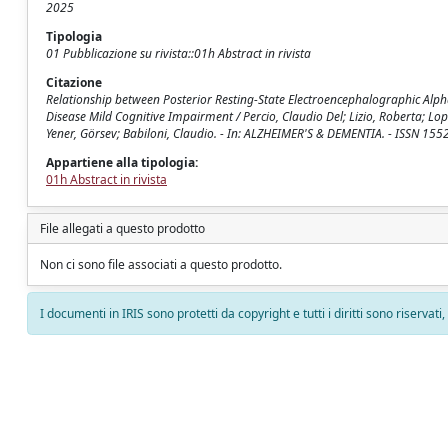
2025
Tipologia
01 Pubblicazione su rivista::01h Abstract in rivista
Citazione
Relationship between Posterior Resting‐State Electroencephalographic Alp
Disease Mild Cognitive Impairment / Percio, Claudio Del; Lizio, Roberta; L
Yener, Görsev; Babiloni, Claudio. - In: ALZHEIMER'S & DEMENTIA. - ISSN 155
Appartiene alla tipologia:
01h Abstract in rivista
File allegati a questo prodotto
Non ci sono file associati a questo prodotto.
I documenti in IRIS sono protetti da copyright e tutti i diritti sono riservati