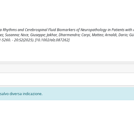
ha Rhythms and Cerebrospinal Fluid Biomarkers of Neuropathology in Patients with 
opez, Susanna; Noce, Giuseppe; Jakhar, Dharmendra; Carpi, Matteo; Arnaldi, Dario; Gü
2-5260. - 20:S2(2025). [10.1002/alz.087262]
, salvo diversa indicazione.