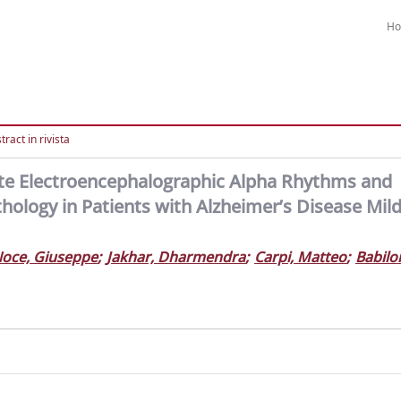
H
ract in rivista
ate Electroencephalographic Alpha Rhythms and
hology in Patients with Alzheimer’s Disease Mil
oce, Giuseppe
;
Jakhar, Dharmendra
;
Carpi, Matteo
;
Babilo