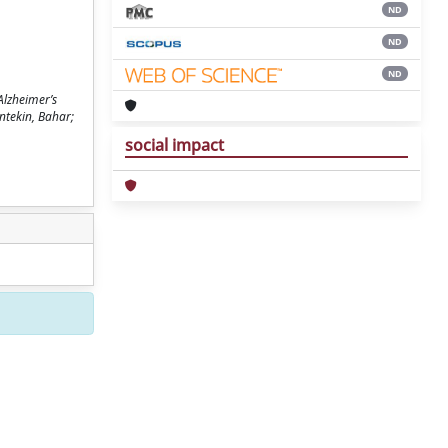
ND
ND
ND
Alzheimer’s
ntekin, Bahar;
social impact