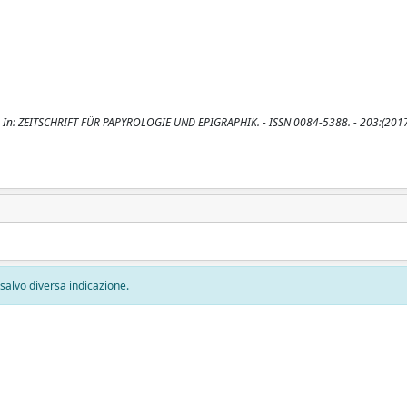
ta. - In: ZEITSCHRIFT FÜR PAPYROLOGIE UND EPIGRAPHIK. - ISSN 0084-5388. - 203:(2017
, salvo diversa indicazione.