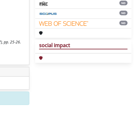
ND
ND
ND
), pp. 25-26.
social impact