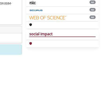
ND
ISSN 0084-
ND
ND
social impact